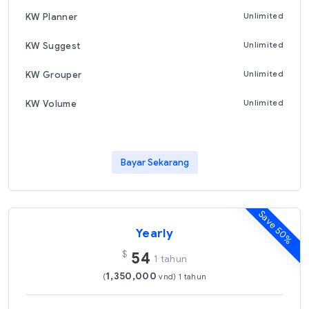
KW Planner
Unlimited
KW Suggest
Unlimited
KW Grouper
Unlimited
KW Volume
Unlimited
Bayar Sekarang
Save 50%
Yearly
$
54
1 tahun
1,350,000
(
vnd) 1 tahun