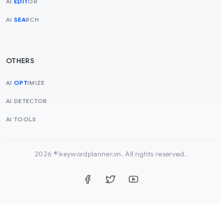
AI
EDIT
OR
AI
SEA
RCH
OTHERS
AI
OPT
IMIZE
AI
DET
ECTOR
AI TOOLS
2026 © keywordplanner.vn. All rights reserved.