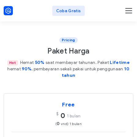
Coba Gratis
Pricing
Paket Harga
Hemat
50%
saat membayar tahunan. Paket
Lifetime
Hot
hemat
90%
, pembayaran sekali pakai untuk penggunaan
10
tahun
Free
$
0
1 bulan
0
(
vnd) 1 bulan